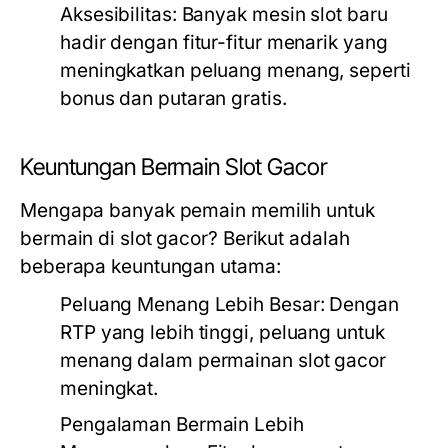
Aksesibilitas:
Banyak mesin slot baru
hadir dengan fitur-fitur menarik yang
meningkatkan peluang menang, seperti
bonus dan putaran gratis.
Keuntungan Bermain Slot Gacor
Mengapa banyak pemain memilih untuk
bermain di slot gacor? Berikut adalah
beberapa keuntungan utama:
Peluang Menang Lebih Besar:
Dengan
RTP yang lebih tinggi, peluang untuk
menang dalam permainan slot gacor
meningkat.
Pengalaman Bermain Lebih