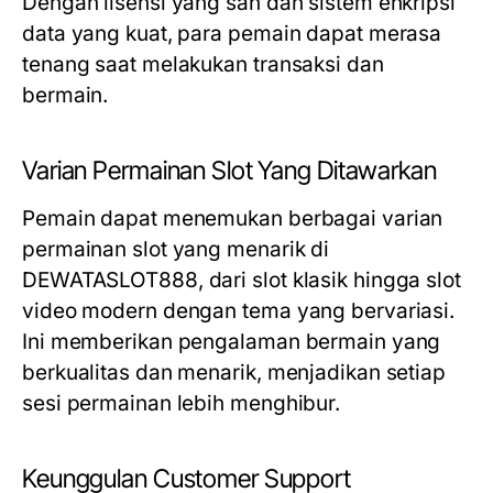
Dengan lisensi yang sah dan sistem enkripsi
data yang kuat, para pemain dapat merasa
tenang saat melakukan transaksi dan
bermain.
Varian Permainan Slot Yang Ditawarkan
Pemain dapat menemukan berbagai varian
permainan slot yang menarik di
DEWATASLOT888, dari slot klasik hingga slot
video modern dengan tema yang bervariasi.
Ini memberikan pengalaman bermain yang
berkualitas dan menarik, menjadikan setiap
sesi permainan lebih menghibur.
Keunggulan Customer Support