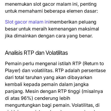
menemukan slot gacor malam ini, penting
untuk memahami beberapa elemen dasar:
Slot gacor malam ini
memberikan peluang
besar untuk meraih kemenangan maksimal
jika dimainkan dengan cara yang benar.
Analisis RTP dan Volatilitas
Pemain perlu mengenal istilah
RTP (Return to
Player)
dan
volatilitas
. RTP adalah persentase
dari total taruhan yang akan dibayarkan
kembali kepada pemain dalam jangka
panjang. Mesin dengan RTP tinggi (misalnya
di atas 96%) cenderung lebih
menguntungkan bagi pemain. Volatilitas, di