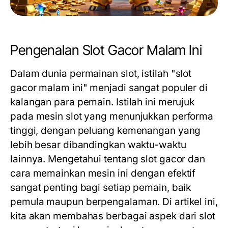
Pengenalan Slot Gacor Malam Ini
Dalam dunia permainan slot, istilah "
slot
gacor malam ini
" menjadi sangat populer di
kalangan para pemain. Istilah ini merujuk
pada mesin slot yang menunjukkan performa
tinggi, dengan peluang kemenangan yang
lebih besar dibandingkan waktu-waktu
lainnya. Mengetahui tentang slot gacor dan
cara memainkan mesin ini dengan efektif
sangat penting bagi setiap pemain, baik
pemula maupun berpengalaman. Di artikel ini,
kita akan membahas berbagai aspek dari slot