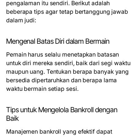
pengalaman itu sendiri. Berikut adalah
beberapa tips agar tetap bertanggung jawab
dalam judi:
Mengenal Batas Diri dalam Bermain
Pemain harus selalu menetapkan batasan
untuk diri mereka sendiri, baik dari segi waktu
maupun uang. Tentukan berapa banyak yang
bersedia dipertaruhkan dan berapa lama
waktu bermain setiap sesi.
Tips untuk Mengelola Bankroll dengan
Baik
Manajemen bankroll yang efektif dapat