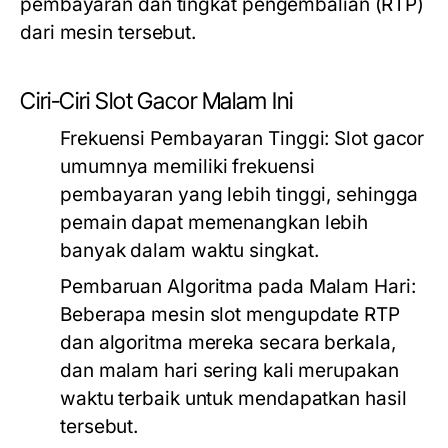
pembayaran dan tingkat pengembalian (RTP)
dari mesin tersebut.
Ciri-Ciri Slot Gacor Malam Ini
Frekuensi Pembayaran Tinggi:
Slot gacor
umumnya memiliki frekuensi
pembayaran yang lebih tinggi, sehingga
pemain dapat memenangkan lebih
banyak dalam waktu singkat.
Pembaruan Algoritma pada Malam Hari:
Beberapa mesin slot mengupdate RTP
dan algoritma mereka secara berkala,
dan malam hari sering kali merupakan
waktu terbaik untuk mendapatkan hasil
tersebut.