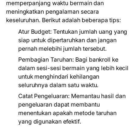
memperpanjang waktu bermain dan
meningkatkan pengalaman secara
keseluruhan. Berikut adalah beberapa tips:
Atur Budget:
Tentukan jumlah uang yang
siap untuk dipertaruhkan dan jangan
pernah melebihi jumlah tersebut.
Pembagian Taruhan:
Bagi bankroll ke
dalam sesi-sesi bermain yang lebih kecil
untuk menghindari kehilangan
seluruhnya dalam satu waktu.
Catat Pengeluaran:
Memantau hasil dan
pengeluaran dapat membantu
menentukan apakah metode taruhan
yang digunakan efektif.