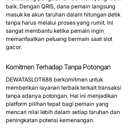
baik. Dengan QRIS, dana pemain langsung
masuk ke akun taruhan dalam hitungan detik
tanpa harus melalui proses yang rumit. Ini
sangat membantu ketika pemain ingin
memanfaatkan peluang bermain saat slot
gacor.
Komitmen Terhadap Tanpa Potongan
DEWATASLOT888 berkomitmen untuk
memberikan layanan terbaik terkait transaksi
tanpa adanya potongan. Hal ini menjadikan
platform pilihan tepat bagi pemain yang
mencari nilai lebih dalam setiap taruhan dan
peningkatan potensi kemenangan.