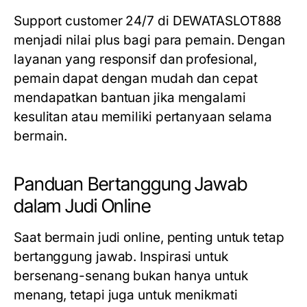
Support customer 24/7 di DEWATASLOT888
menjadi nilai plus bagi para pemain. Dengan
layanan yang responsif dan profesional,
pemain dapat dengan mudah dan cepat
mendapatkan bantuan jika mengalami
kesulitan atau memiliki pertanyaan selama
bermain.
Panduan Bertanggung Jawab
dalam Judi Online
Saat bermain judi online, penting untuk tetap
bertanggung jawab. Inspirasi untuk
bersenang-senang bukan hanya untuk
menang, tetapi juga untuk menikmati