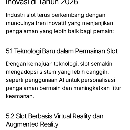
Inovasi di Tahun 2026
Industri slot terus berkembang dengan
munculnya tren inovatif yang menjanjikan
pengalaman yang lebih baik bagi pemain:
5.1 Teknologi Baru dalam Permainan Slot
Dengan kemajuan teknologi, slot semakin
mengadopsi sistem yang lebih canggih,
seperti penggunaan AI untuk personalisasi
pengalaman bermain dan meningkatkan fitur
keamanan.
5.2 Slot Berbasis Virtual Reality dan
Augmented Reality