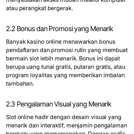
atau perangkat bergerak.
2.2 Bonus dan Promosi yang Menarik
Banyak kasino online menawarkan bonus
pendaftaran dan promosi rutin yang membuat
bermain slot lebih menarik. Bonus ini dapat
berupa uang tunai gratis, putaran gratis, atau
program loyalitas yang memberikan imbalan
tambahan.
2.3 Pengalaman Visual yang Menarik
Slot online hadir dengan desain visual yang
menarik dan interaktif, menjamin pengalaman
bermain yang menyenangkan. Dengan grafis