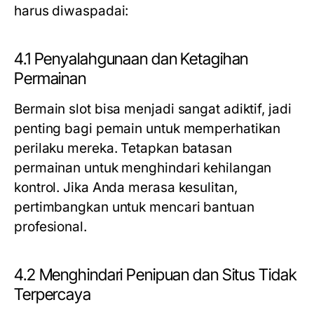
harus diwaspadai:
4.1 Penyalahgunaan dan Ketagihan
Permainan
Bermain slot bisa menjadi sangat adiktif, jadi
penting bagi pemain untuk memperhatikan
perilaku mereka. Tetapkan batasan
permainan untuk menghindari kehilangan
kontrol. Jika Anda merasa kesulitan,
pertimbangkan untuk mencari bantuan
profesional.
4.2 Menghindari Penipuan dan Situs Tidak
Terpercaya