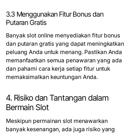
3.3 Menggunakan Fitur Bonus dan
Putaran Gratis
Banyak slot online menyediakan fitur bonus
dan putaran gratis yang dapat meningkatkan
peluang Anda untuk menang. Pastikan Anda
memanfaatkan semua penawaran yang ada
dan pahami cara kerja setiap fitur untuk
memaksimalkan keuntungan Anda.
4. Risiko dan Tantangan dalam
Bermain Slot
Meskipun permainan slot menawarkan
banyak kesenangan, ada juga risiko yang