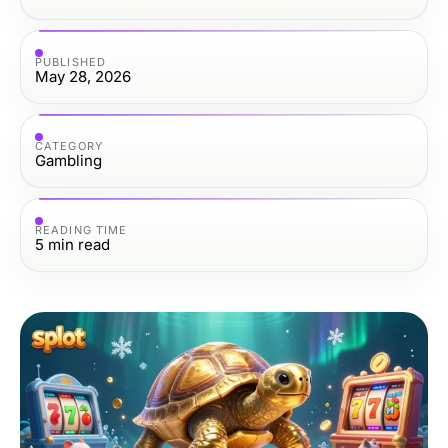
PUBLISHED
May 28, 2026
CATEGORY
Gambling
READING TIME
5
min read