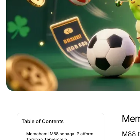
Mem
Table of Contents
M88 t
Memahami M88 sebagai Platform
Taruhan Terpercaya