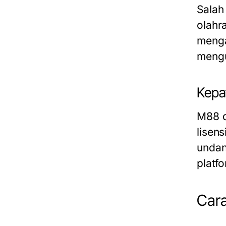
Salah
olahr
menga
meng
Kepa
M88 d
lisen
undan
platfo
Cara