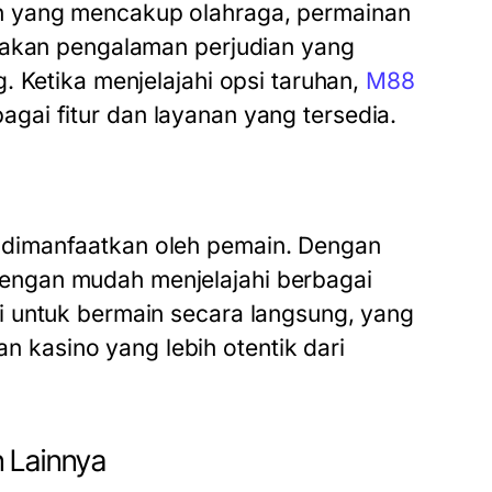
n yang mencakup olahraga, permainan
diakan pengalaman perjudian yang
. Ketika menjelajahi opsi taruhan,
M88
ai fitur dan layanan yang tersedia.
 dimanfaatkan oleh pemain. Dengan
engan mudah menjelajahi berbagai
i untuk bermain secara langsung, yang
kasino yang lebih otentik dari
 Lainnya