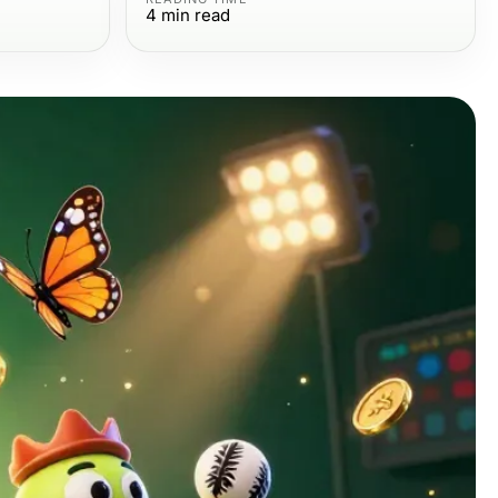
4
min read