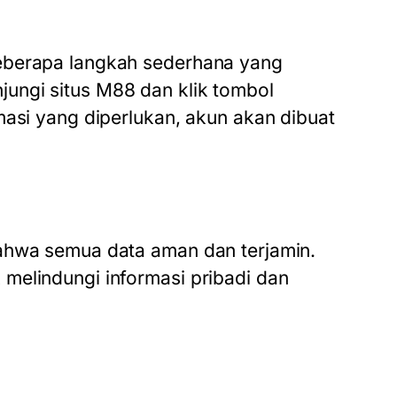
beberapa langkah sederhana yang
ungi situs M88 dan klik tombol
masi yang diperlukan, akun akan dibuat
bahwa semua data aman dan terjamin.
melindungi informasi pribadi dan