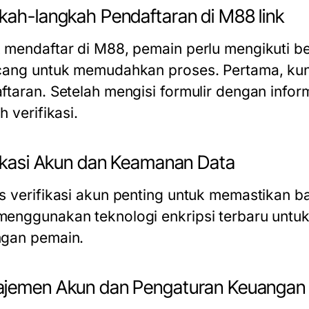
kah-langkah Pendaftaran di M88 link
 mendaftar di M88, pemain perlu mengikuti 
cang untuk memudahkan proses. Pertama, kunj
ftaran. Setelah mengisi formulir dengan infor
h verifikasi.
fikasi Akun dan Keamanan Data
s verifikasi akun penting untuk memastikan 
enggunakan teknologi enkripsi terbaru untuk 
gan pemain.
jemen Akun dan Pengaturan Keuangan