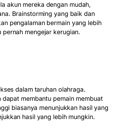
ola akun mereka dengan mudah,
na. Brainstorming yang baik dan
kan pengalaman bermain yang lebih
 pernah mengejar kerugian.
ukses dalam taruhan olahraga.
han dapat membantu pemain membuat
inggi biasanya menunjukkan hasil yang
jukkan hasil yang lebih mungkin.