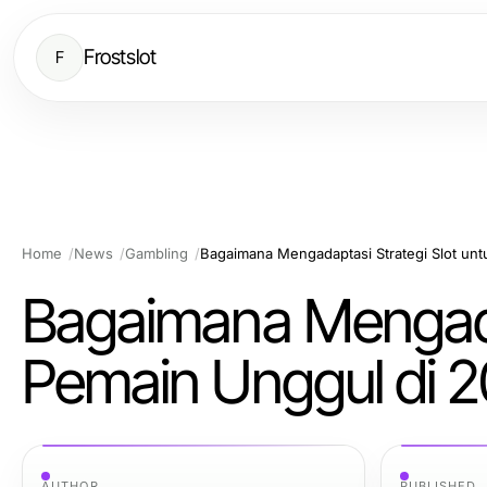
Frostslot
F
Home
News
Gambling
Bagaimana Mengadaptasi Strategi Slot un
Bagaimana Mengadap
Pemain Unggul di 
AUTHOR
PUBLISHED