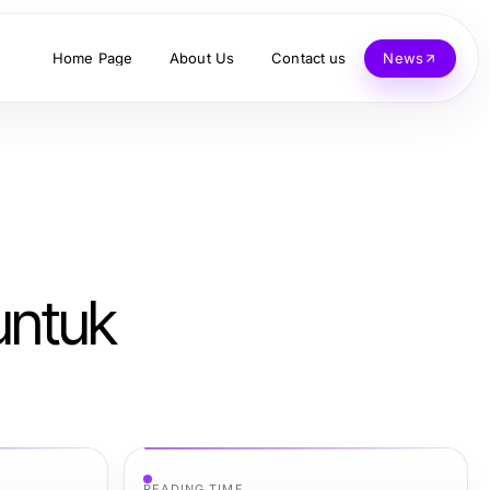
Home Page
About Us
Contact us
News
untuk
READING TIME