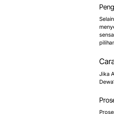
Peng
Selai
menye
sensa
pilih
Cara
Jika 
Dewa1
Pros
Prose