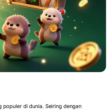
g populer di dunia. Seiring dengan