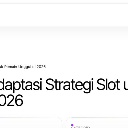
tuk Pemain Unggul di 2026
tasi Strategi Slot 
2026
CATEGORY