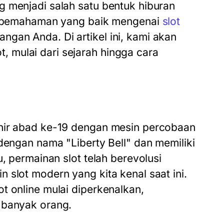
g menjadi salah satu bentuk hiburan
an, pemahaman yang baik mengenai
slot
gan Anda. Di artikel ini, kami akan
 mulai dari sejarah hingga cara
khir abad ke-19 dengan mesin percobaan
 dengan nama "Liberty Bell" dan memiliki
u, permainan slot telah berevolusi
 slot modern yang kita kenal saat ini.
t online mulai diperkenalkan,
 banyak orang.