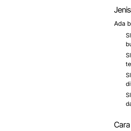
Jenis
Ada b
Sl
b
S
t
S
d
S
d
Cara 